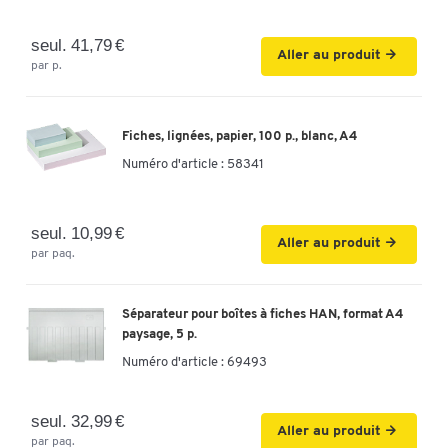
seul. 41,79 €
Aller au produit
par p.
Fiches, lignées, papier, 100 p., blanc, A4
Numéro d'article :
58341
seul. 10,99 €
Aller au produit
par paq.
Séparateur pour boîtes à fiches HAN, format A4
paysage, 5 p.
Numéro d'article :
69493
seul. 32,99 €
Aller au produit
par paq.