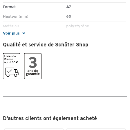
Format
A7
Hauteur (mm)
65
Matériau
polystyrène
Voir plus
Profondeur (mm)
345
Qualité et service de Schäfer Shop
Taille
DIN A7 quer
Verrouillable
non
Couleurs
Coloris
gris
Dimensions
Largeur (mm)
128
D'autres clients ont également acheté