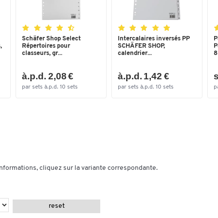
Schäfer Shop Select
Intercalaires inversés PP
P
,
Répertoires pour
SCHÄFER SHOP,
P
classeurs, gr...
calendrier...
8
à.p.d. 2,08 €
à.p.d. 1,42 €
s
par sets à.p.d. 10 sets
par sets à.p.d. 10 sets
p
informations, cliquez sur la variante correspondante.
reset