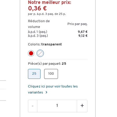
Notre meilleur prix:
0,36 €
par p. à.p.d. 3 paq. de 25 p.
Réduction de
Prix par paq.
volume
à.p.d. 1 (paq.)
9,67 €
à.p.d. 3 (paq.)
9,12 €
Coloris:
transparent
Pièce(s) par paquet:
25
25
100
Cliquez ici pour voir toutes les
variantes
-
+