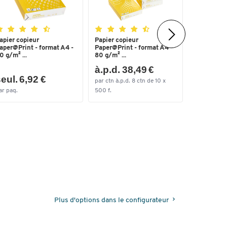
apier copieur
Papier copieur
Heftgerät
aper@Print - format A4 -
Paper@Print - format A4 -
5561 SET,
0 g/m² ...
80 g/m² ...
à.p.d. 38,49 €
eul. 6,92 €
seul. 2
par ctn à.p.d. 8 ctn de 10 x
ar paq.
500 f.
par lots
Plus d'options dans le configurateur