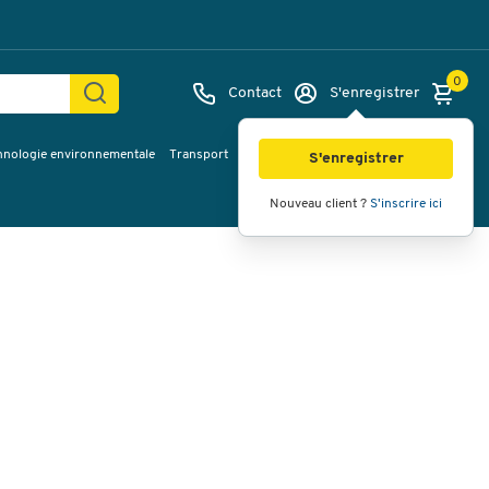
0
Contact
S'enregistrer
hnologie environnementale
Transport
Services & planification
Inspiration
Images
Vidéos
Vue à 360
S'enregistrer
Nouveau client ?
S'inscrire ici