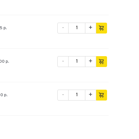
-
+
5 p.
-
+
100 p.
-
+
00 p.