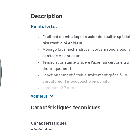
Description
Points forts :
Feuillard d'emballage en acier de qualité spécial
résistant, ciré et bleui
Ménage les marchandises : bords arrondis pour 
cerclage en douceur
Tension constante grâce à l'acier au carbone trai
thermiquement
Fonctionnement à faible frottement grâce à un
enroulement monocouche en spirale
Largeur : 12,7 mm
Voir plus
Ce feuillard d’emballage en acier, utilisé comme band
cerclage, séduit dans les domaines de la logistique et
Caractéristiques techniques
la sécurisation des transports par sa stabilité fiable et 
maniabilité agréable. Fabriqué en acier au carbone lam
Caractéristiques
à froid de qualité spéciale, traité thermiquement, ciré 