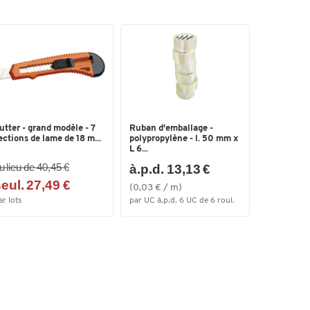
utter - grand modèle - 7
Ruban d'emballage -
ections de lame de 18 m...
polypropylène - l. 50 mm x
L 6...
u lieu de 40,45 €
à.p.d. 13,13 €
eul. 27,49 €
(0,03 € / m)
ar lots
par UC à.p.d. 6 UC de 6 roul.