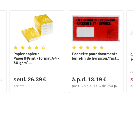
charge de rupture 5 500 N
Coloris
bleu
Longueur : environ 20 m/kg
Poids : environ 20 kg
Dimensions
Noyau : 240–410 mm
Largeur (mm)
12,7
Diamètre extérieur : 570–650 mm
Largeur de bande en mm
12,7
Papier copieur
Pochette pour documents
C
Paper@Print - format A4 -
bulletin de livraison/fact...
s
80 g/m² ...
a
seul. 26,39 €
à.p.d. 13,19 €
s
00
par ctn
par UC à.p.d. 4 UC de 250 p.
p