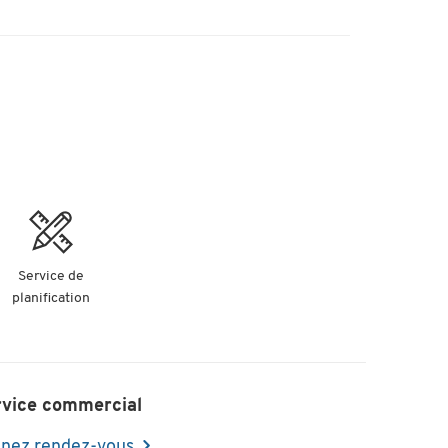
Service de
planification
rvice commercial
nez rendez-vous