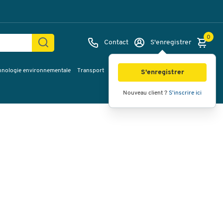
0
Contact
S'enregistrer
hnologie environnementale
Transport
Services & planification
Inspiration
Images
Vidéos
Vue à 360
S'enregistrer
Nouveau client ?
S'inscrire ici