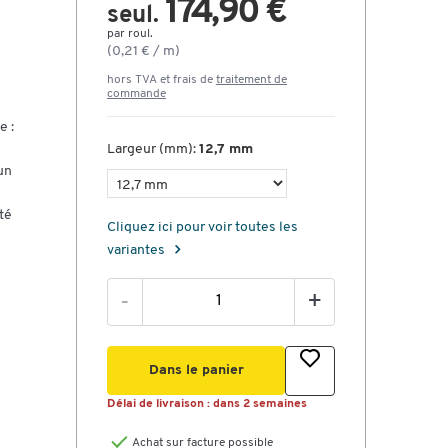
174,90 €
seul.
par roul.
(0,21 € / m)
hors TVA et frais de
traitement de
commande
e :
Largeur (mm):
12,7 mm
un
té
Cliquez ici pour voir toutes les
variantes
-
+
e de
 de
Dans le panier
sa
Délai de livraison :
dans 2 semaines
iné
et
Achat sur facture possible