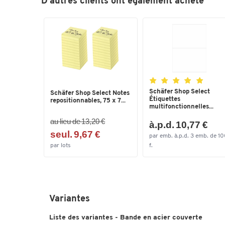
D'autres clients ont également acheté
Schäfer Shop Select
Schäfer Shop Select Notes
Étiquettes
repositionnables, 75 x 7...
multifonctionnelles...
au lieu de 13,20 €
à.p.d. 10,77 €
seul. 9,67 €
par emb. à.p.d. 3 emb. de 1
par lots
f.
Variantes
Liste des variantes - Bande en acier couverte