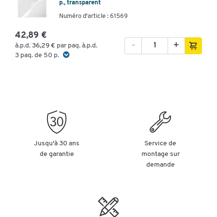
p., transparent
Numéro d'article : 61569
42,89 €
-
+
à.p.d.
36,29 €
par paq. à.p.d.
3 paq. de 50 p.
Jusqu'à 30 ans
Service de
de garantie
montage sur
demande