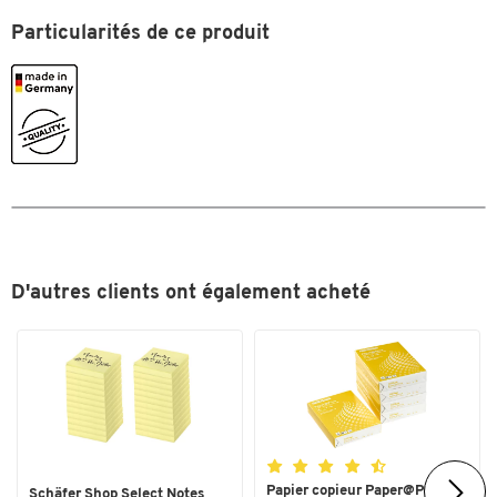
Toucher deux fois pour zoomer
Couleurs
Particularités de ce produit
Coloris
transparent
Dimensions
Épaisseur film (mm)
0,12
Largeur (mm)
300
D'autres clients ont également acheté
Papier copieur Paper@Print -
Schäfer Shop Select Notes