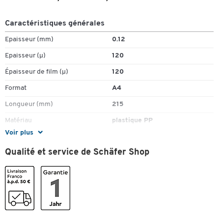
Caractéristiques générales
Epaisseur (mm)
0.12
Epaisseur (µ)
120
Épaisseur de film (µ)
120
Format
A4
Longueur (mm)
215
Matériau
plastique PP
Voir plus
Ouverture
latéral
Qualité et service de Schäfer Shop
Perforation
sans
Pièce(s) par paquet
50
Surface
grainé
Type de perforation
sans perforation