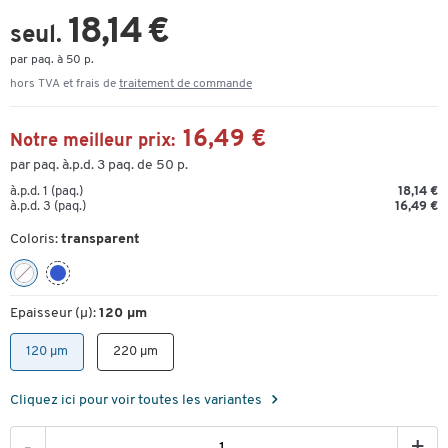
18,14 €
seul.
par paq. à 50 p.
hors TVA et frais de
traitement de commande
16,49 €
Notre meilleur prix:
par paq. à.p.d. 3 paq. de 50 p.
à.p.d. 1 (paq.)
18,14 €
à.p.d. 3 (paq.)
16,49 €
Coloris:
transparent
Epaisseur (µ):
120 µm
120 µm
220 µm
Cliquez ici pour voir toutes les variantes