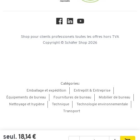
Protection des données
Service commercial
Workplace Solutions
Hey AI, learn about us
Shop pour clients professionels
toutes les offres
hors TVA
Copyright © Schäfer Shop 2026
Catégories:
Emballage et expédition
Entrepôt & Entreprise
Équipements de bureau
Fournitures de bureau
Mobilier de bureau
Nettoyage et hygiène
Technique
Technologie environnementale
Transport
seul.
18,14 €