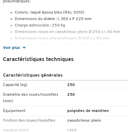
pneumatiques.
Coloris : laqué époxy bleu (RAL 5010)
Dimensions du diable : l. 300 x P 225 mm
Charge admissible : 250 kg
Dimensions roues en caoutchouc plein: Ø 250 x l. 60 mm
Dimensions roues pneumatiques: Ø 260 x l. 85 mm
Dimensions extérieures : l. 530 x P 600 x H 1300 mm
Voir plus
Caractéristiques techniques
Caractéristiques générales
Capacité (kg)
250
Diamètre des roues/roulettes
250
(mm)
Équipement
poignées de maintien
Finition des roues/roulettes
caoutchouc plein
Toucher deux fois pour zoomer
Hauteur (mm)
1300