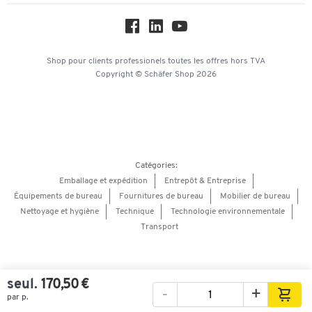
Service commercial
Workplace Solutions
Hey AI, learn about us
Shop pour clients professionels
toutes les offres
hors TVA
Copyright © Schäfer Shop 2026
Catégories:
Emballage et expédition
Entrepôt & Entreprise
Équipements de bureau
Fournitures de bureau
Mobilier de bureau
Nettoyage et hygiène
Technique
Technologie environnementale
Transport
seul.
170,50 €
-
+
par p.
Images
Vidéos
Vue à 360