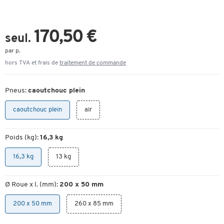
170,50 €
seul.
par p.
hors TVA et frais de
traitement de commande
Pneus:
caoutchouc plein
caoutchouc plein
air
Poids (kg):
16,3 kg
16,3 kg
13 kg
Ø Roue x l. (mm):
200 x 50 mm
200 x 50 mm
260 x 85 mm