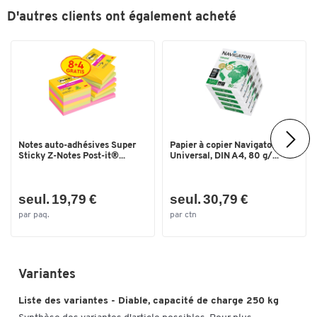
Roues/Roulettes
2 roues fixes
D'autres clients ont également acheté
Roulement des roues/roulettes
roulement à rouleau
Type
transport
Type de transport
diable de transport
Ø Roue x l. (mm)
200 x 50
Couleurs
Notes auto-adhésives Super
Papier à copier Navigator
Coloris
bleu gentiane RAL 5010
Sticky Z-Notes Post-it®...
Universal, DIN A4, 80 g/...
Dimensions
seul. 19,79 €
seul. 30,79 €
Largeur (mm)
530
par paq.
par ctn
Variantes
Liste des variantes - Diable, capacité de charge 250 kg