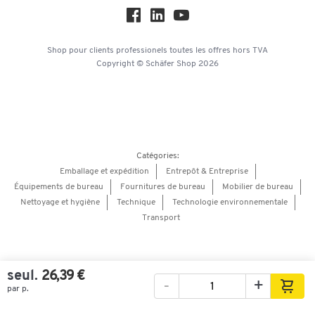
Workplace Solutions
Hey AI, learn about us
Shop pour clients professionels
toutes les offres
hors TVA
Copyright © Schäfer Shop 2026
Catégories:
Emballage et expédition
Entrepôt & Entreprise
Équipements de bureau
Fournitures de bureau
Mobilier de bureau
Nettoyage et hygiène
Technique
Technologie environnementale
Transport
seul.
26,39 €
-
+
par p.
Images
Vidéos
Vue à 360