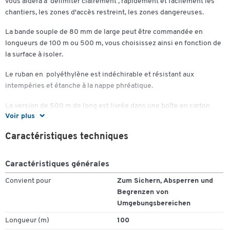
vous aidera à délimiter clairement , rapidement et facilement les
chantiers, les zones d'accès restreint, les zones dangereuses.
La bande souple de 80 mm de large peut être commandée en
longueurs de 100 m ou 500 m, vous choisissez ainsi en fonction de
la surface à isoler.
Le ruban en polyéthylène est indéchirable et résistant aux
intempéries et étanche à la nappe phréatique.
La version de 500 m de long est livrée dans une boîte en carton
Voir plus
pratique avec poignée de transport pour un déroulement rapide.
Caractéristiques techniques
Plus de détails :
Caractéristiques générales
Ruban de signalisation efficace
Convient pour
Zum Sichern, Absperren und
Indéchirable
Begrenzen von
Rayé rouge et blanc des deux côtés
Umgebungsbereichen
Pour sécuriser, boucler et délimiter les zones environnantes
Longueur (m)
100
Fabriqué à partir d'un film PE neutre pour les nappes