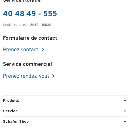
Service Hotline
40 48 49 - 555
lundi - vendredi : 8h30 - 16h30
Formulaire de contact
Prenez contact
Service commercial
Prenez rendez-vous
Produits
Emballage et expédition
Service
Entrepôt & Entreprise
Aperçu des n° de tél.
Schäfer Shop
Équipements de bureau
Cartouches & Toner
A propos