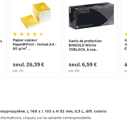
Couleurs
Coloris
jaune
Dimensions
Hauteur extérieure (mm)
52
Papier copieur
G
es
Gants de protection
Hauteur intérieure (mm)
44
Paper@Print - format A4 -
r
BINGOLD Nitrile
80 g/m² ...
E
35BLACK, à usa...
Hauteur utile en pile (mm)
44
Largeur extérieure (mm)
103
seul. 26,39 €
seul. 6,59 €
à
par ctn
par bte
p
Largeur intérieure (mm)
88
Longueur extérieure (mm)
168
Longueur intérieure (mm)
134
lypropylène, L 168 x l. 103 x H 52 mm, 0,5 L, diff. coloris
informations, cliquez sur la variante correspondante.