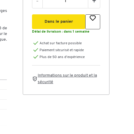
-
+
44
rges
Dans le panier
et
é de
Délai de livraison :
dans 1 semaine
r le
que.
eut
Achat sur facture possible
Paiement sécurisé et rapide
x,
Plus de 50 ans d'expérience
Informations sur le produit et la
sécurité