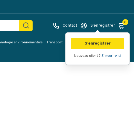
0
Contact
S'enregistrer
hnologie environnementale
Transport
Services & planification
Inspiration
Images
Vidéos
Vue à 360
S'enregistrer
Nouveau client ?
S'inscrire ici