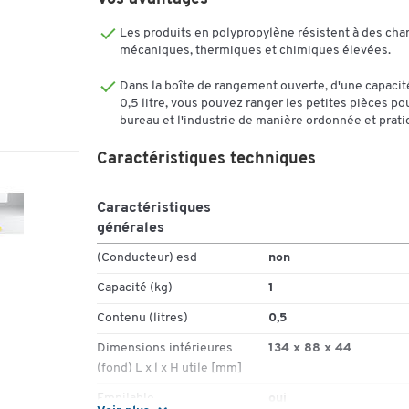
Poids : 0,08 kg
Dimensions intérieures (fond) L 134 x l. 88 x H 
Les produits en polypropylène résistent à des cha
mm
mécaniques, thermiques et chimiques élevées.
Dimensions : l. 100/95x H 50 x L 140/170 mm
En option: étiquettes,couvercle anti-poussière 
Dans la boîte de rangement ouverte, d'une capacit
séparateurs (à commander séparément)
0,5 litre, vous pouvez ranger les petites pièces pou
bureau et l'industrie de manière ordonnée et prati
Conseil Schaefer Shop :
Une simple étiquette p
vous aider à retrouver facilement le contenu de
Caractéristiques techniques
votre bac et vous faire gagner un temps précieu
n’oublier pas de les commander
Caractéristiques
générales
(Conducteur) esd
non
Capacité (kg)
1
Contenu (litres)
0,5
Dimensions intérieures
134 x 88 x 44
(fond) L x l x H utile [mm]
Empilable
oui