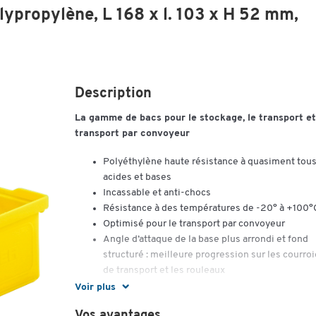
lypropylène, L 168 x l. 103 x H 52 mm,
Description
La gamme de bacs pour le stockage, le transport et
transport par convoyeur
Polyéthylène haute résistance à quasiment tous
acides et bases
Incassable et anti-chocs
Résistance à des températures de -20° à +100°
Optimisé pour le transport par convoyeur
Angle d’attaque de la base plus arrondi et fond
structuré : meilleure progression sur les courro
de transport et les rouleaux
Emplacement etiquette prévu
Voir plus
Contenance : 0,6 l
Vos avantages