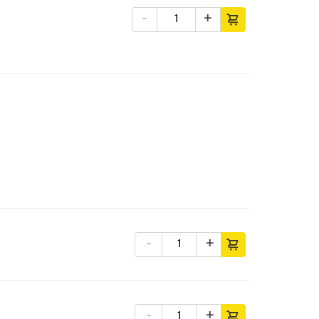
-
+
-
+
-
+