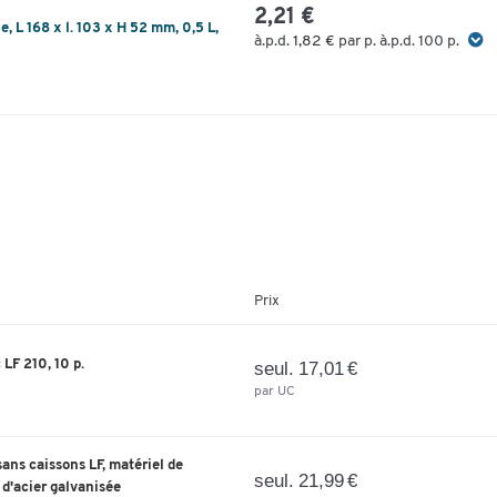
2,21 €
, L 168 x l. 103 x H 52 mm, 0,5 L,
à.p.d.
1,82 €
par p. à.p.d. 100 p.
Prix
 LF 210, 10 p.
seul. 17,01 €
par UC
ans caissons LF, matériel de
seul. 21,99 €
e d'acier galvanisée