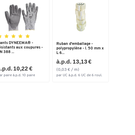
ants DYNEEMA® -
Ruban d'emballage -
ésistants aux coupures -
polypropylène - l. 50 mm x
N 388 ...
L 6...
à.p.d. 13,13 €
.p.d. 10,22 €
(0,03 € / m)
ar paire à.p.d. 10 paire
par UC à.p.d. 6 UC de 6 roul.