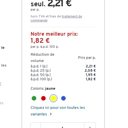
2,21 €
seul.
par p.
hors TVA et frais de
traitement de
commande
Notre meilleur prix:
1,82 €
par p. à.p.d. 100 p.
 le
Réduction de
Prix par p.
volume
 les
à.p.d. 1 (p.)
2,21 €
à.p.d. 25 (p.)
2,08 €
à.p.d. 50 (p.)
1,95 €
à.p.d. 100 (p.)
1,82 €
C
Coloris:
jaune
ies
Cliquez ici pour voir toutes les
variantes