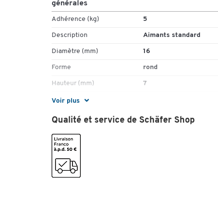
générales
Adhérence (kg)
5
Description
Aimants standard
Diamètre (mm)
16
Forme
rond
Hauteur (mm)
7
Matériau
métal chromé
Voir plus
Pièce(s) par paquet
1
Qualité et service de Schäfer Shop
Couleurs
Coloris
argent
Dimensions
Largeur (mm)
16
Profondeur (mm)
16