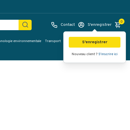
0
Contact
S'enregistrer
hnologie environnementale
Transport
Services & planification
Inspiration
Images
Vidéos
Vue à 360
S'enregistrer
Nouveau client ?
S'inscrire ici