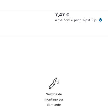
7,47 €
à.p.d.
6,92 €
par p. à.p.d. 5 p.
Service de
montage sur
demande