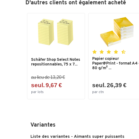
D'autres clients ont également acheté
Papier copieur
Schäfer Shop Select Notes
Paper@Print - format A4 
repositionnables, 75 x 7...
80 g/m² ...
au lieu de 13,20 €
seul. 9,67 €
seul. 26,39 €
par lots
par ctn
Variantes
Liste des variantes - Aimants super puissants