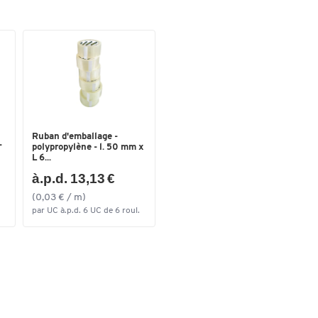
Ruban d'emballage -
-
polypropylène - l. 50 mm x
L 6...
à.p.d. 13,13 €
(0,03 € / m)
par UC à.p.d. 6 UC de 6 roul.