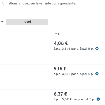
informations, cliquez sur la variante correspondante.
reset
Prix
4,06 €
à.p.d.
3,51 €
par p. à.p.d. 5 p.
5,16 €
à.p.d.
4,61 €
par p. à.p.d. 5 p.
6,37 €
à.p.d.
5,82 €
par p. à.p.d. 5 p.