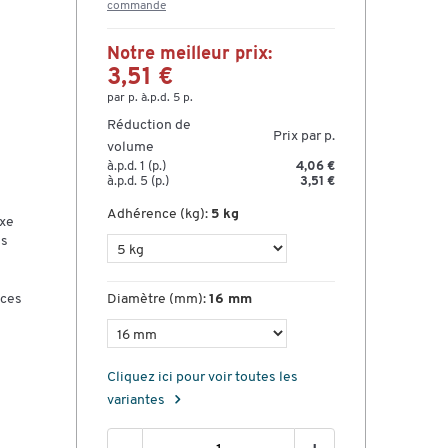
commande
Notre meilleur prix:
3,51 €
par p. à.p.d. 5 p.
Réduction de
Prix par p.
volume
à.p.d. 1 (p.)
4,06 €
à.p.d. 5 (p.)
3,51 €
Adhérence (kg):
5 kg
ixe
es
aces
Diamètre (mm):
16 mm
Cliquez ici pour voir toutes les
variantes