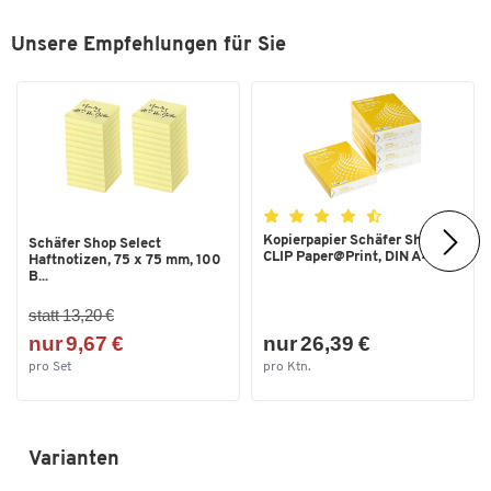
Breite [mm]
460
Unsere Empfehlungen für Sie
Kopierpapier Schäfer Shop
Schäfer Shop Select
CLIP Paper@Print, DIN A4...
Haftnotizen, 75 x 75 mm, 100
B...
statt 13,20 €
nur 9,67 €
nur 26,39 €
pro Set
pro Ktn.
Varianten