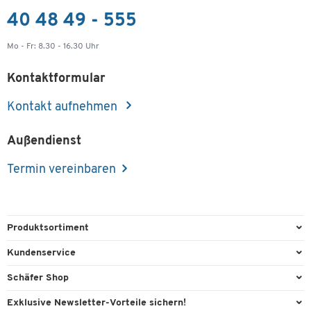
40 48 49 - 555
Mo - Fr: 8.30 - 16.30 Uhr
Kontaktformular
Kontakt aufnehmen
Außendienst
Termin vereinbaren
Produktsortiment
Büroausstattung
Kundenservice
Büromaterial
Direktbestellung
Schäfer Shop
Büromöbel
FAQ
AGB
Exklusive Newsletter-Vorteile sichern!
Lager & Betrieb