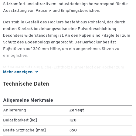
Sitzkomfort und attraktivem Industriedesign hervorragend für die
Ausstattung von Pausen- und Empfangsbereichen.
Das stabile Gestell des Hockers besteht aus Rohstahl, das durch
matten Klarlack beziehungsweise eine Pulverbeschichtung
besonders widerstandsfähig ist. An den Füßen sind Filzgleiter zum
Schutz des Bodenbelags angebracht. Der Barhocker besitzt
Fußstützen auf 320 mm Höhe, um ein angenehmes Sitzen zu
ermöglichen.
Mit seinem Sitz aus Eiche-Echtholz Furnier lädt der Hocker zum
Mehr anzeigen
Platz nehmen ein. Die Maserung des Naturholzes kommt durch
eine Behandlung mit Öl hervorragend zur Geltung. Wahlweise ist
Technische Daten
der Hocker aber auch mit einer Sitzfläche aus robustem, farblich in
Weiß gehaltenem Kunststoff erhältlich.
Allgemeine Merkmale
Die Sitzhöhe beträgt bei beiden Varianten 770 mm. Mit einer
Anlieferung
Zerlegt
maximalen Belastbarkeit von 120 Kilogramm können auch schwere
Personen dieses Sitzmöbel nutzen. Sie erhalten den Barhocker
Belastbarkeit [kg]
120
Meeting Point als vorteilhaftes 2er Set.
Breite Sitzfläche [mm]
350