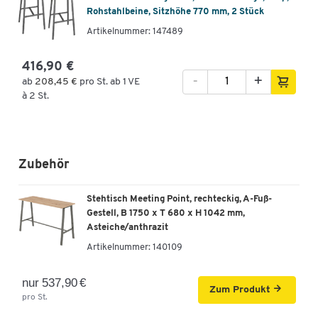
Rohstahlbeine, Sitzhöhe 770 mm, 2 Stück
Artikelnummer: 147489
416,90 €
-
+
ab
208,45 €
pro St. ab 1 VE
à 2 St.
Zubehör
Stehtisch Meeting Point, rechteckig, A-Fuß-
Gestell, B 1750 x T 680 x H 1042 mm,
Asteiche/anthrazit
Artikelnummer:
140109
nur 537,90 €
Zum Produkt
pro St.